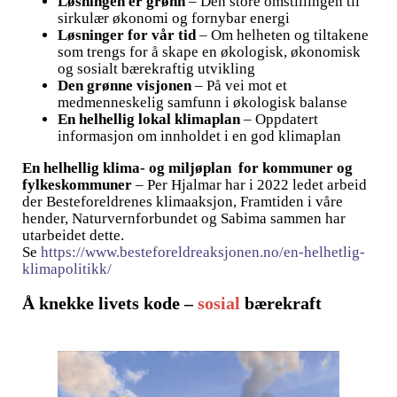
Løsningen er grønn
– Den store omstillingen til
sirkulær økonomi og fornybar energi
Løsninger for vår tid
– Om helheten og tiltakene
som trengs for å skape en økologisk, økonomisk
og sosialt bærekraftig utvikling
Den grønne visjonen
– På vei mot et
medmenneskelig samfunn i økologisk balanse
En helhellig lokal klimaplan
– Oppdatert
informasjon om innholdet i en god klimaplan
En helhellig klima- og miljøplan for kommuner og
fylkeskommuner
– Per Hjalmar har i 2022 ledet arbeid
der Besteforeldrenes klimaaksjon, Framtiden i våre
hender, Naturvernforbundet og Sabima sammen har
utarbeidet dette.
Se
https://www.besteforeldreaksjonen.no/en-helhetlig-
klimapolitikk/
Å knekke livets kode –
sosial
bærekraft